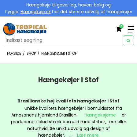
Hængekøje til gave, leg, haven, bolig og
hygge.
Hængekøje.dk
har det største udvalg af hængekøjer
0
FORSIDE
/
SHOP
/
HÆNGEKØJER I STOF
Hængekøjer i Stof
Brasilianske høj kvalitets hængekøjer i Stof
Unikke kvalitets hængekøjer i bomuldsstof fra
Amazonens hjemland Brasilien.
Hængekøjerne
er
produceret i blød stærk bomuld med striber, tern eller
naturhvid. Se unikt udvalg og design af
hængekøjer.
...
Læs mere