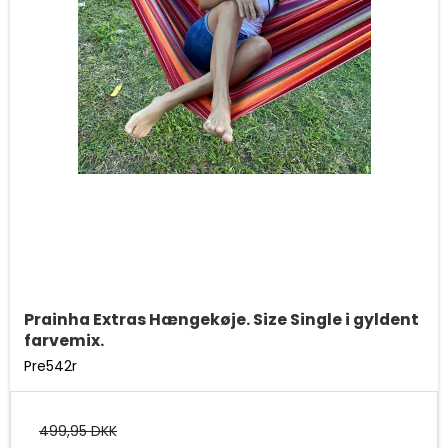
Prainha Extras Hængekøje. Size Single i gyldent
farvemix.
Pre542r
499,95 DKK