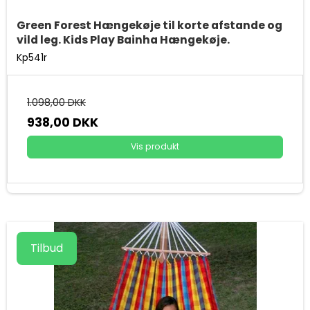
Green Forest Hængekøje til korte afstande og
vild leg. Kids Play Bainha Hængekøje.
Kp541r
1.098,00 DKK
938,00 DKK
Vis produkt
Tilbud