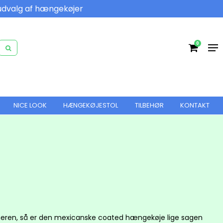
udvalg af hængekøjer
0
NICE LOOK
HÆNGEKØJESTOL
TILBEHØR
KONTAKT
meren, så er den mexicanske coated hængekøje lige sagen