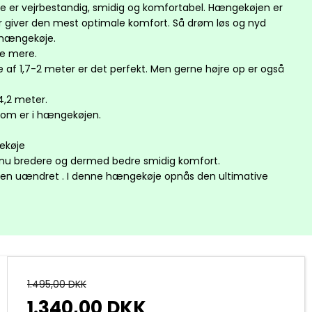
e er vejrbestandig, smidig og komfortabel. Hængekøjen er
 giver den mest optimale komfort. Så drøm løs og nyd
t hængekøje.
ære mere.
af 1,7-2 meter er det perfekt. Men gerne højre op er også
4,2 meter.
r som er i hængekøjen.
ekøje
ndnu bredere og dermed bedre smidig komfort.
en uændret . I denne hængekøje opnås den ultimative
1.495,00 DKK
1.340,00 DKK