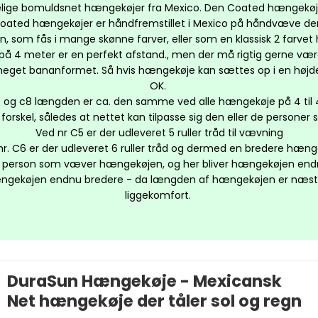
ndelige bomuldsnet hængekøjer fra Mexico. Den Coated hængekøj
 coated hængekøjer er håndfremstillet i Mexico på håndvæve der
 som fås i mange skønne farver, eller som en klassisk 2 farve
på 4 meter er en perfekt afstand., men der må rigtig gerne v
eget bananformet. Så hvis hængekøje kan sættes op i en højde 
OK.
7 og c8 længden er ca. den samme ved alle hængekøje på 4 til 
forskel, således at nettet kan tilpasse sig den eller de persone
Ved nr C5 er der udleveret 5 ruller tråd til vævning
nr. C6 er der udleveret 6 ruller tråd og dermed en bredere hæng
il den person som væver hængekøjen, og her bliver hængekøjen e
 hængekøjen endnu bredere - da længden af hængekøjen er næst
liggekomfort.
DuraSun Hængekøje - Mexicansk
Net hængekøje der tåler sol og regn