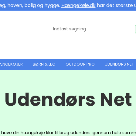
eg, haven, bolig og hygge.
Hængekøje.dk
har det største 
HÆNGEKØJER
BØRN & LEG
OUTDOOR PRO
UDENDØRS NET
Udendørs Net
il have din hængekøje klar til brug udendørs igennem hele som