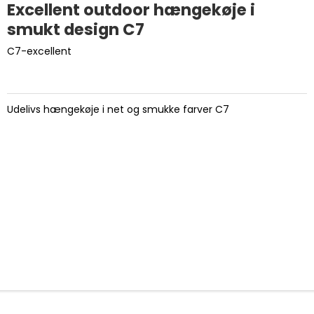
Excellent outdoor hængekøje i
smukt design C7
C7-excellent
Udelivs hængekøje i net og smukke farver C7