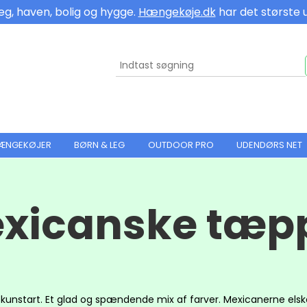
eg, haven, bolig og hygge.
Hængekøje.dk
har det største 
HÆNGEKØJER
BØRN & LEG
OUTDOOR PRO
UDENDØRS NET
xicanske tæp
es kunstart. Et glad og spændende mix af farver. Mexicanerne elske