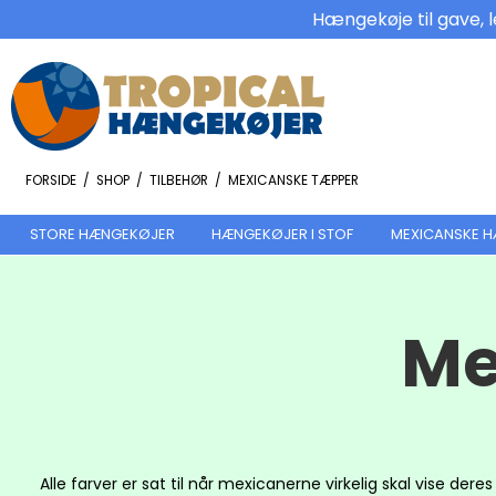
Hængekøje til gave, l
FORSIDE
/
SHOP
/
TILBEHØR
/
MEXICANSKE TÆPPER
STORE HÆNGEKØJER
HÆNGEKØJER I STOF
MEXICANSKE 
Me
Alle farver er sat til når mexicanerne virkelig skal vise der