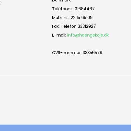
t
Telefonnr.
:
31684467
Mobil nr.
:
22 15 65 09
Fax
:
Telefon 33312927
E-mail
:
info@haengekoje.dk
CVR-nummer
:
33356579