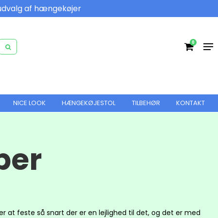
udvalg af hængekøjer
0
NICE LOOK
HÆNGEKØJESTOL
TILBEHØR
KONTAKT
per
r at feste så snart der er en lejlighed til det, og det er med