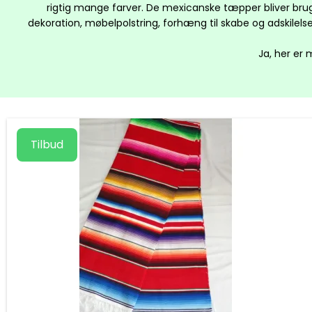
rigtig mange farver. De mexicanske tæpper bliver bru
dekoration, møbelpolstring, forhæng til skabe og adskile
Ja, her er 
Tilbud