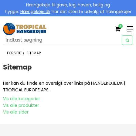
Hængekøje til gave, leg, haven, bolig og
hygge.
Hængekøje.dk
har det største udvalg af hængekøjer
0
FORSIDE
/
SITEMAP
Sitemap
Her kan du finde en oversigt over links på HÆNGEKØJE.DK |
TROPICAL EUROPE APS.
Vis alle kategorier
Vis alle produkter
Vis alle sider