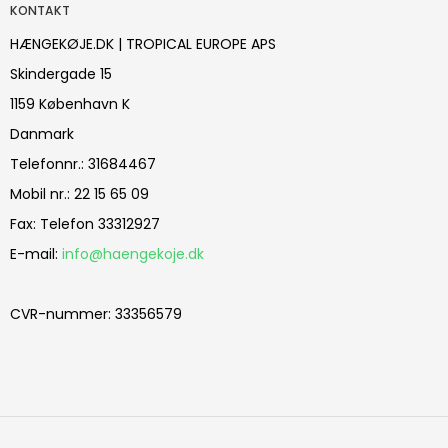
KONTAKT
HÆNGEKØJE.DK | TROPICAL EUROPE APS
Skindergade 15
1159 København K
Danmark
Telefonnr.
:
31684467
Mobil nr.
:
22 15 65 09
Fax
:
Telefon 33312927
E-mail
:
info@haengekoje.dk
CVR-nummer
:
33356579