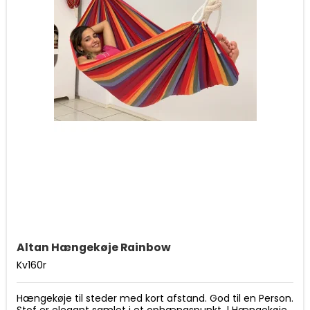
Altan Hængekøje Rainbow
Kv160r
Hængekøje til steder med kort afstand. God til en Person.
Stof er elegant samlet i et ophængspunkt. | Hængekøje