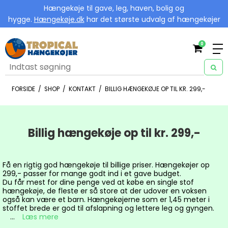
Hængekøje til gave, leg, haven, bolig og
hygge.
Hængekøje.dk
har det største udvalg af hængekøjer
0
FORSIDE
/
SHOP
/
KONTAKT
/
BILLIG HÆNGEKØJE OP TIL KR. 299,-
Billig hængekøje op til kr. 299,-
Få en rigtig god hængekøje til billige priser. Hængekøjer op
299,- passer for mange godt ind i et gave budget.
Du får mest for dine penge ved at købe en single stof
hængekøje, de fleste er så store at der udover en voksen
også kan være et barn. Hængekøjerne som er 1,45 meter i
stoffet brede er god til afslapning og lettere leg og gyngen.
...
Læs mere