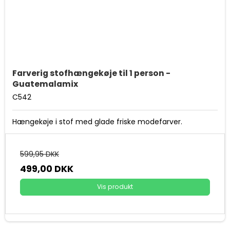
Farverig stofhængekøje til 1 person -
Guatemalamix
C542
Hængekøje i stof med glade friske modefarver.
599,95 DKK
499,00 DKK
Vis produkt