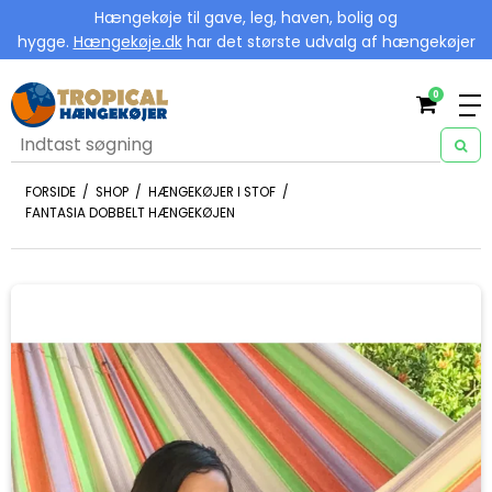
Hængekøje til gave, leg, haven, bolig og
hygge.
Hængekøje.dk
har det største udvalg af hængekøjer
0
FORSIDE
/
SHOP
/
HÆNGEKØJER I STOF
/
FANTASIA DOBBELT HÆNGEKØJEN