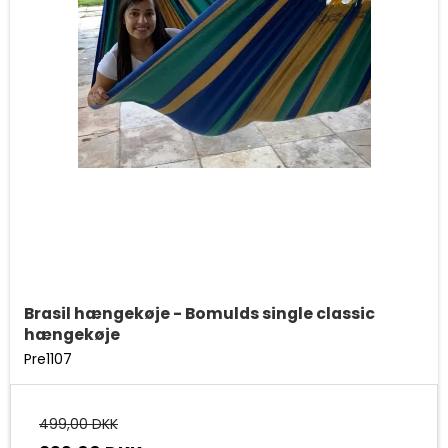
Brasil hængekøje - Bomulds single classic
hængekøje
Pre1107
499,00 DKK