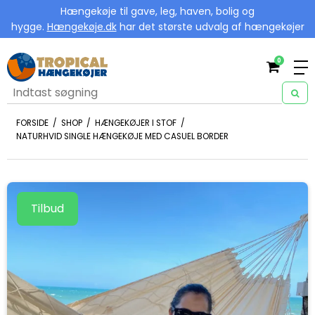
Hængekøje til gave, leg, haven, bolig og
hygge.
Hængekøje.dk
har det største udvalg af hængekøjer
0
FORSIDE
/
SHOP
/
HÆNGEKØJER I STOF
/
NATURHVID SINGLE HÆNGEKØJE MED CASUEL BORDER
Tilbud