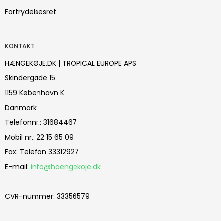
Fortrydelsesret
KONTAKT
HÆNGEKØJE.DK | TROPICAL EUROPE APS
Skindergade 15
1159 København K
Danmark
Telefonnr.
:
31684467
Mobil nr.
:
22 15 65 09
Fax
:
Telefon 33312927
E-mail
:
info@haengekoje.dk
CVR-nummer
:
33356579