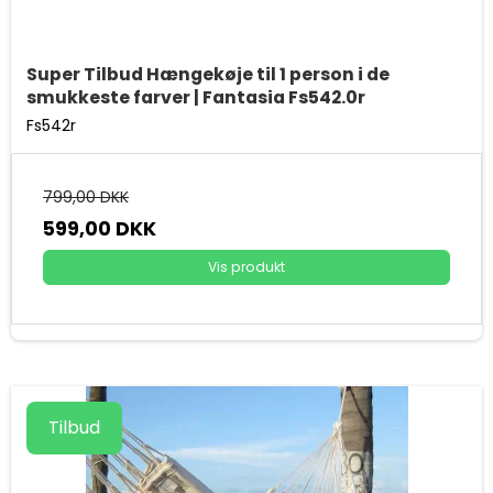
Super Tilbud Hængekøje til 1 person i de
smukkeste farver | Fantasia Fs542.0r
Fs542r
799,00 DKK
599,00 DKK
Vis produkt
Tilbud