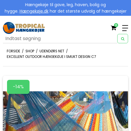
Hængekøje til gave, leg, haven, bolig og
hygge.
Hængekøje.dk
har det største udvalg af hængekøjer
0
FORSIDE
/
SHOP
/
UDENDØRS NET
/
EXCELLENT OUTDOOR HÆNGEKØJE I SMUKT DESIGN C7
-14%