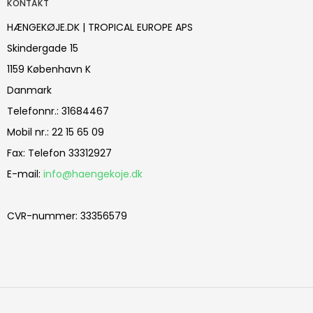
KONTAKT
HÆNGEKØJE.DK | TROPICAL EUROPE APS
Skindergade 15
1159 København K
Danmark
Telefonnr.
:
31684467
Mobil nr.
:
22 15 65 09
Fax
:
Telefon 33312927
E-mail
:
info@haengekoje.dk
CVR-nummer
:
33356579