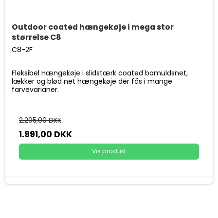
Outdoor coated hængekøje i mega stor
størrelse C8
C8-2F
Fleksibel Hængekøje i slidstærk coated bomuldsnet,
lækker og blød net hængekøje der fås i mange
farvevarianer.
2.295,00 DKK
1.991,00 DKK
Vis produkt