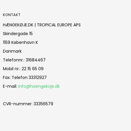
KONTAKT
HÆNGEKØJE.DK | TROPICAL EUROPE APS
Skindergade 15
1159 København K
Danmark
Telefonnr.
:
31684467
Mobil nr.
:
22 15 65 09
Fax
:
Telefon 33312927
E-mail
:
info@haengekoje.dk
CVR-nummer
:
33356579