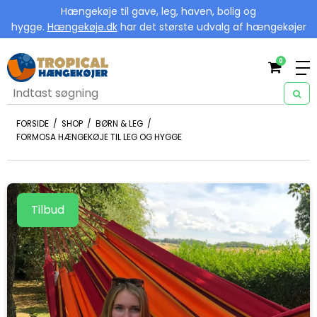
Hængekøje til gave, leg, haven, bolig og
hygge.
Hængekøje.dk
har det største udvalg af hængekøjer
0
FORSIDE
/
SHOP
/
BØRN & LEG
/
FORMOSA HÆNGEKØJE TIL LEG OG HYGGE
Tilbud