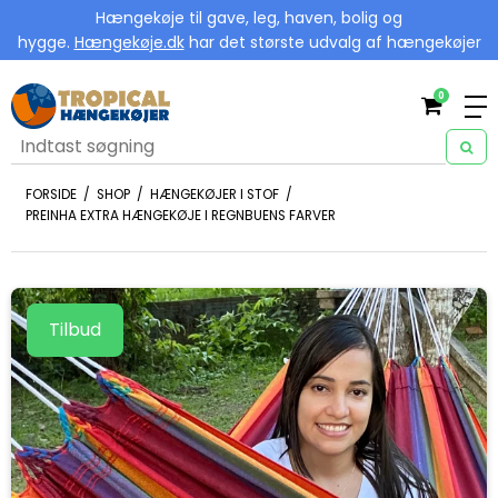
Hængekøje til gave, leg, haven, bolig og
hygge.
Hængekøje.dk
har det største udvalg af hængekøjer
0
FORSIDE
/
SHOP
/
HÆNGEKØJER I STOF
/
PREINHA EXTRA HÆNGEKØJE I REGNBUENS FARVER
Tilbud