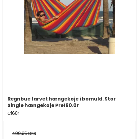
Regnbue farvet hængekøje i bomuld. Stor
Single hængekøje Pre160.0r
C160r
499,95 DKK