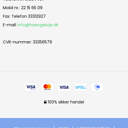
Mobil nr.
:
22 15 65 09
Fax
:
Telefon 33312927
E-mail
:
info@haengekoje.dk
CVR-nummer
:
33356579
100% sikker handel