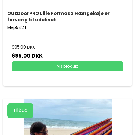
OutDoorPRO Lille Formosa Hængekøje er
farverig til udelivet
Mvp542.1
995,00 DKK
695,00 DKK
Vis produkt
Tilbud