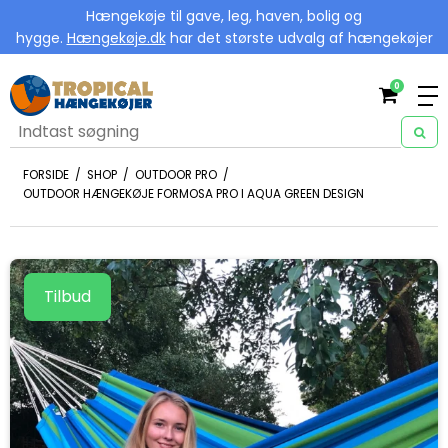
Hængekøje til gave, leg, haven, bolig og
hygge.
Hængekøje.dk
har det største udvalg af hængekøjer
0
FORSIDE
/
SHOP
/
OUTDOOR PRO
/
OUTDOOR HÆNGEKØJE FORMOSA PRO I AQUA GREEN DESIGN
Tilbud