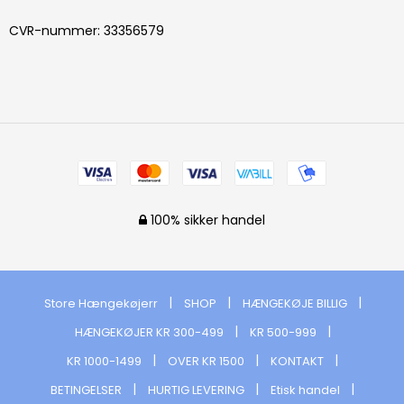
CVR-nummer
:
33356579
100% sikker handel
Store Hængekøjerr
SHOP
HÆNGEKØJE BILLIG
HÆNGEKØJER KR 300-499
KR 500-999
KR 1000-1499
OVER KR 1500
KONTAKT
BETINGELSER
HURTIG LEVERING
Etisk handel