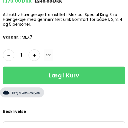
1.170,00 DKK
1.240,00 DKK
Attraktiv hængekøje fremstillet i Mexico. Special King Size
Hængekøje med gennemført unik komfort for både 1, 2, 3, 4
og 5 personer.
Varenr.:
MEX7
stk.
Læg i Kurv
Tilføj til Ønskeskyen
Beskrivelse