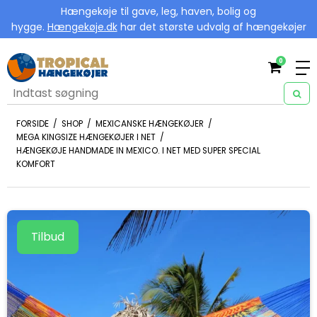
Hængekøje til gave, leg, haven, bolig og
hygge.
Hængekøje.dk
har det største udvalg af hængekøjer
0
FORSIDE
/
SHOP
/
MEXICANSKE HÆNGEKØJER
/
MEGA KINGSIZE HÆNGEKØJER I NET
/
HÆNGEKØJE HANDMADE IN MEXICO. I NET MED SUPER SPECIAL
KOMFORT
Tilbud