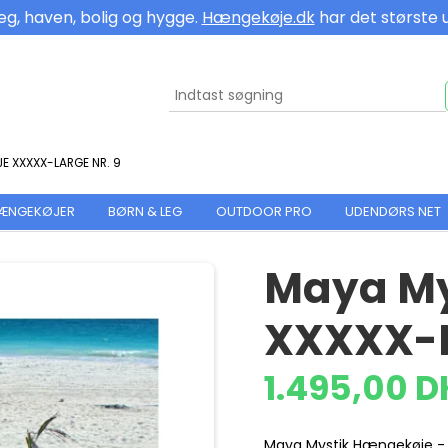
eg, haven, bolig og hygge.
Hængekøje.dk
har det største 
 XXXXX-LARGE NR. 9
HÆNGEKØJER
BØRN & LEG
OUTDOOR PRO
UDENDØRS NET
Maya My
XXXXX-L
1.495,00 
Maya Mystik Hængekøje -