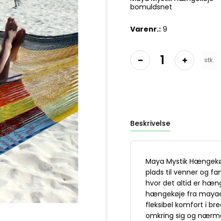
bomuldsnet
Varenr.:
9
stk.
Beskrivelse
Maya Mystik Hængekøj
plads til venner og f
hvor det altid er hæ
hængekøje fra mayaer
fleksibel komfort i bre
omkring sig og nærmes