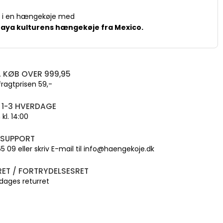
er i en hængekøje med
Maya kulturens hængekøje fra Mexico.
 KØB OVER 999,95
fragtprisen 59,-
 1-3 HVERDAGE
kl. 14:00
 SUPPORT
 65 09 eller skriv E-mail til info@haengekoje.dk
ET / FORTRYDELSESRET
dages returret