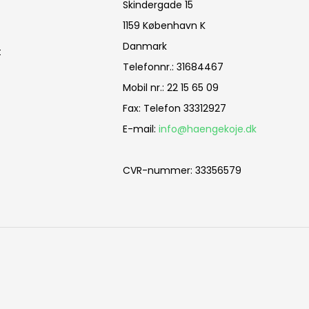
Skindergade 15
1159 København K
Danmark
t
Telefonnr.
:
31684467
Mobil nr.
:
22 15 65 09
Fax
:
Telefon 33312927
E-mail
:
info@haengekoje.dk
CVR-nummer
:
33356579