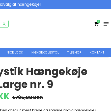
udvalg af hængekøjer
0
NICE LOOK
HÆNGEKØJESTOL
TILBEHØR
KONTAKT
stik Hængekøje
arge nr. 9
DKK
1.795,00 DKK
 Den absolut mest brede og smidige maya hængekøje i