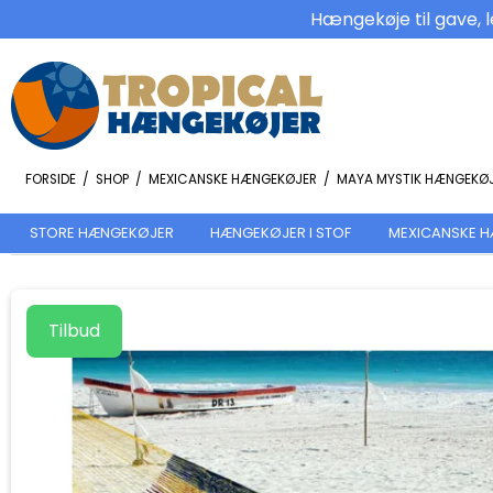
Hængekøje til gave, l
FORSIDE
/
SHOP
/
MEXICANSKE HÆNGEKØJER
/
MAYA MYSTIK HÆNGEKØJE
STORE HÆNGEKØJER
HÆNGEKØJER I STOF
MEXICANSKE 
Tilbud