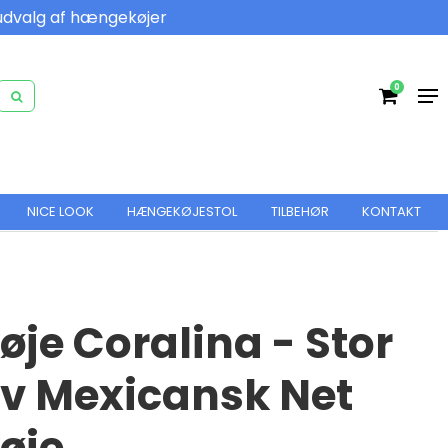
udvalg af hængekøjer
0
NICE LOOK
HÆNGEKØJESTOL
TILBEHØR
KONTAKT
je Coralina - Stor
iv Mexicansk Net
øje