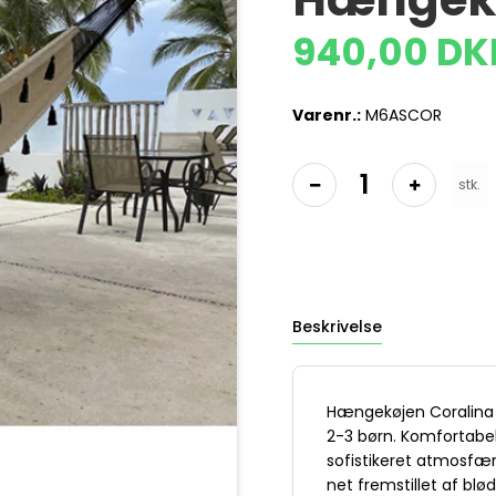
940,00 DK
Varenr.:
M6ASCOR
stk.
Beskrivelse
Hængekøjen Coralina er
2-3 børn. Komfortabel 
sofistikeret atmosfæ
net fremstillet af blø