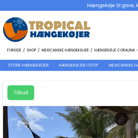
Hængekøje til gave, l
FORSIDE
/
SHOP
/
MEXICANSKE HÆNGEKØJER
/
HÆNGEKØJE CORALINA -
STORE HÆNGEKØJER
HÆNGEKØJER I STOF
MEXICANSKE 
Tilbud