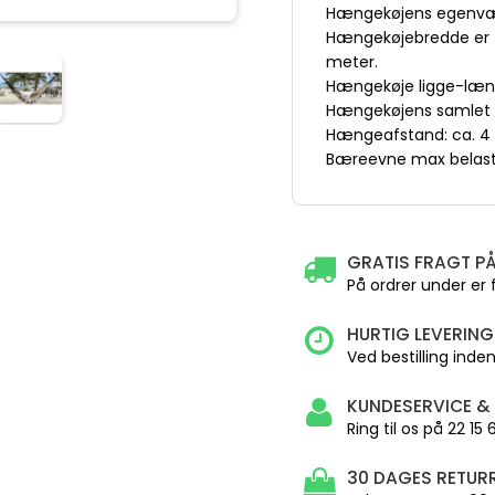
Hængekøjens egenvæg
Hængekøjebredde er f
meter.
Hængekøje ligge-læn
Hængekøjens samlet t
Hængeafstand: ca. 4 
Bæreevne max belastn
GRATIS FRAGT PÅ
På ordrer under er 
HURTIG LEVERING
Ved bestilling inden 
KUNDESERVICE &
Ring til os på 22 15
30 DAGES RETURR