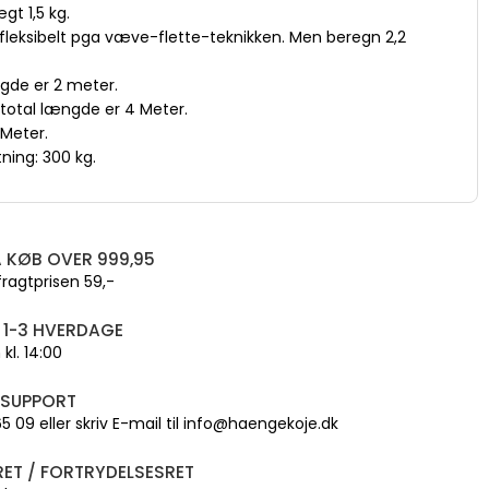
t 1,5 kg.
leksibelt pga væve-flette-teknikken. Men beregn 2,2
gde er 2 meter.
otal længde er 4 Meter.
Meter.
ing: 300 kg.
 KØB OVER 999,95
fragtprisen 59,-
 1-3 HVERDAGE
kl. 14:00
 SUPPORT
 65 09 eller skriv E-mail til info@haengekoje.dk
ET / FORTRYDELSESRET