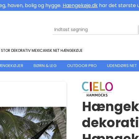
eg, haven, bolig og hygge.
Hængekøje.dk
har det største 
 STOR DEKORATIV MEXICANSK NET HÆNGEKØJE
HÆNGEKØJER
BØRN & LEG
OUTDOOR PRO
UDENDØRS NET
Hængekø
dekorat
Hængek