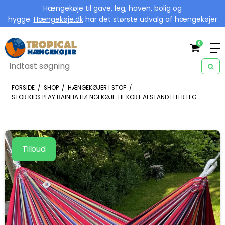
Hængekøje til gave, leg, haven, bolig og
hygge.
Hængekøje.dk
har det største udvalg af hængekøjer
0
FORSIDE
/
SHOP
/
HÆNGEKØJER I STOF
/
STOR KIDS PLAY BAINHA HÆNGEKØJE TIL KORT AFSTAND ELLER LEG
Tilbud