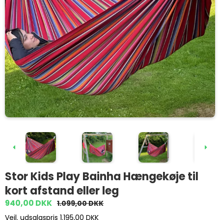
Stor Kids Play Bainha Hængekøje til
kort afstand eller leg
940,00 DKK
1.099,00 DKK
Vejl. udsalgspris 1.195,00 DKK