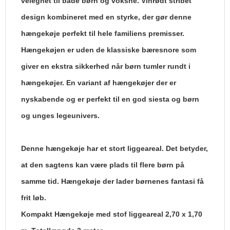
velegnet til både børn og voksne. Vinrødt stribet
design kombineret med en styrke, der gør denne
hængekøje perfekt til hele familiens premisser.
Hængekøjen er uden de klassiske bæresnore som
giver en ekstra sikkerhed når børn tumler rundt i
hængekøjer. En variant af hængekøjer der er
nyskabende og er perfekt til en god siesta og børn
og unges legeunivers.
Denne hængekøje har et stort liggeareal. Det betyder,
at den sagtens kan være plads til flere børn på
samme tid. Hængekøje der lader børnenes fantasi få
frit løb.
Kompakt Hængekøje med stof liggeareal 2,70 x 1,70