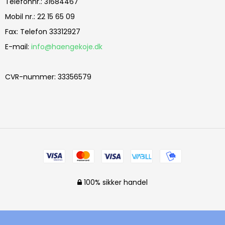
Telefonnr.
:
31684467
Mobil nr.
:
22 15 65 09
Fax
:
Telefon 33312927
E-mail
:
info@haengekoje.dk
CVR-nummer
:
33356579
100% sikker handel