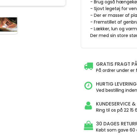
- Brug også hængekøj
- Sjovt legetøj for ven
- Der er masser af pl
- Fremstillet af genb
- Lækker, lun og var
Der med sin store stør
GRATIS FRAGT PÅ
På ordrer under er 
HURTIG LEVERING
Ved bestilling inden 
KUNDESERVICE &
Ring til os på 22 15
30 DAGES RETURR
Købt som gave 60 