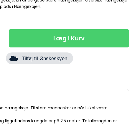
gekøje. En af de gode store hængekøjer. Oversize Hængekøje
 plads i Hængekøjen.
Læg i Kurv
Tilføj til Ønskeskyen
ne hængekøje. Til store mennesker er når I skal være
og liggefladens længde er på 2,5 meter. Totallængden er