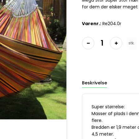
Mega Stor Super Stof Hæn
for dem der elsker meget
Varenr.:
Re204.0r
stk.
Beskrivelse
Super størrelse:
Masser af plads i den
flere.
Bredden er 1,9 meter 
4,5 meter.