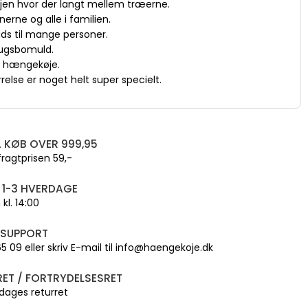
en hvor der langt mellem træerne.
nerne og alle i familien.
ads til mange personer.
rugsbomuld.
m hængekøje.
relse er noget helt super specielt.
 KØB OVER 999,95
fragtprisen 59,-
 1-3 HVERDAGE
kl. 14:00
 SUPPORT
 65 09 eller skriv E-mail til info@haengekoje.dk
ET / FORTRYDELSESRET
dages returret