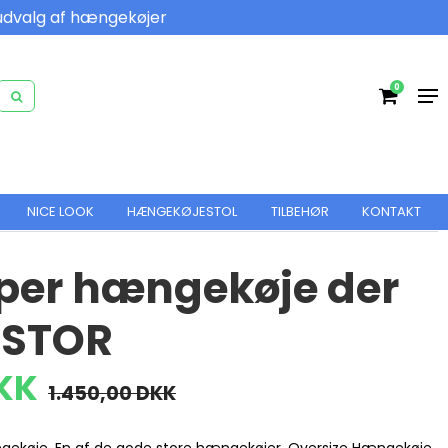
udvalg af hængekøjer
0
NICE LOOK
HÆNGEKØJESTOL
TILBEHØR
KONTAKT
uper hængekøje der
 STOR
DKK
1.450,00 DKK