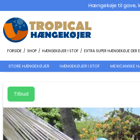
Hængekøje til gave, l
FORSIDE
/
SHOP
/
HÆNGEKØJER I STOF
/
EXTRA SUPER HÆNGEKØJE DER 
STORE HÆNGEKØJER
HÆNGEKØJER I STOF
MEXICANSKE 
Tilbud