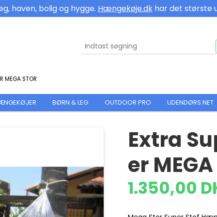
eg, haven, bolig og hygge.
Hængekøje.dk
har det største 
ER MEGA STOR
HÆNGEKØJER
BØRN & LEG
OUTDOOR PRO
UDENDØRS NET
Extra S
er MEGA
1.350,00 