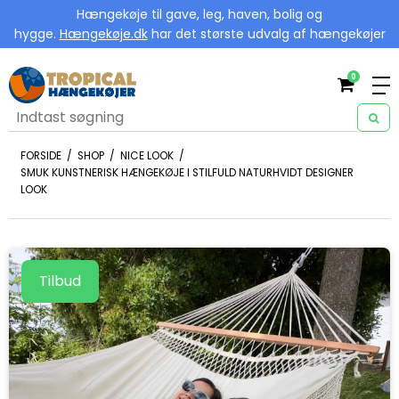
Hængekøje til gave, leg, haven, bolig og
hygge.
Hængekøje.dk
har det største udvalg af hængekøjer
0
FORSIDE
/
SHOP
/
NICE LOOK
/
SMUK KUNSTNERISK HÆNGEKØJE I STILFULD NATURHVIDT DESIGNER
LOOK
Tilbud