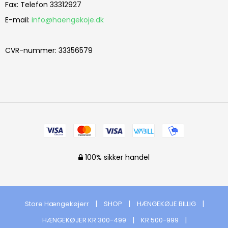
Fax
:
Telefon 33312927
E-mail
:
info@haengekoje.dk
CVR-nummer
:
33356579
100% sikker handel
Store Hængekøjerr
SHOP
HÆNGEKØJE BILLIG
HÆNGEKØJER KR 300-499
KR 500-999