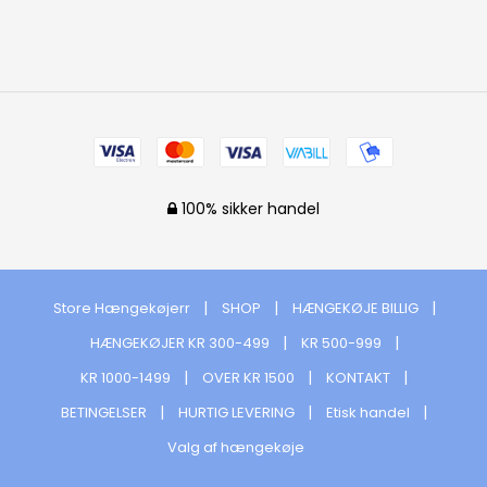
100% sikker handel
Store Hængekøjerr
SHOP
HÆNGEKØJE BILLIG
HÆNGEKØJER KR 300-499
KR 500-999
KR 1000-1499
OVER KR 1500
KONTAKT
BETINGELSER
HURTIG LEVERING
Etisk handel
Valg af hængekøje