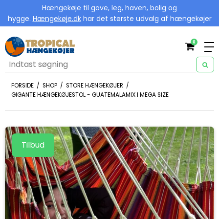
Hængekøje til gave, leg, haven, bolig og
hygge.
Hængekøje.dk
har det største udvalg af hængekøjer
0
FORSIDE
/
SHOP
/
STORE HÆNGEKØJER
/
GIGANTE HÆNGEKØJESTOL - GUATEMALAMIX I MEGA SIZE
Tilbud