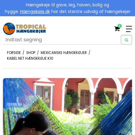
Hængekøje til gave, leg, haven, bolig og
hygge.
Hængekøje.dk
har det største udvalg af hængekøjer
0
FORSIDE
/
SHOP
/
MEXICANSKE HÆNGEKØJER
/
KABEL NET HÆNGEKØJE K10