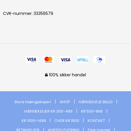
CVR-nummer
:
33356579
100% sikker handel
Store Hængekøjerr
SHOP
HÆNGEKØJE BILLIG
HÆNGEKØJER KR 300-499
KR 500-999
KR 1000-1499
OVER KR 1500
KONTAKT
BETINGELSER
HURTIG LEVERING
Etisk handel