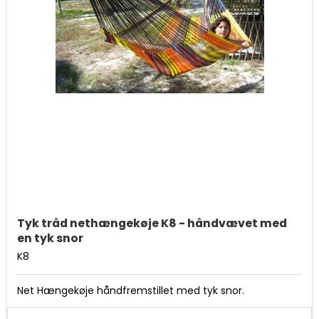
Tyk tråd nethængekøje K8 - håndvævet med
en tyk snor
K8
Net Hængekøje håndfremstillet med tyk snor.