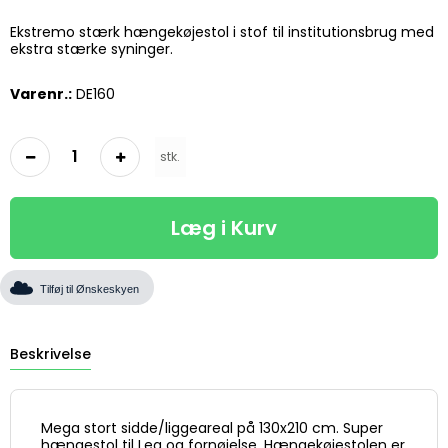
Ekstremo stærk hængekøjestol i stof til institutionsbrug med
ekstra stærke syninger.
Varenr.:
DE160
stk.
Læg i Kurv
Tilføj til Ønskeskyen
Beskrivelse
Mega stort sidde/liggeareal på 130x210 cm. Super
hængestol til Leg og fornøjelse. Hængekøjestolen er