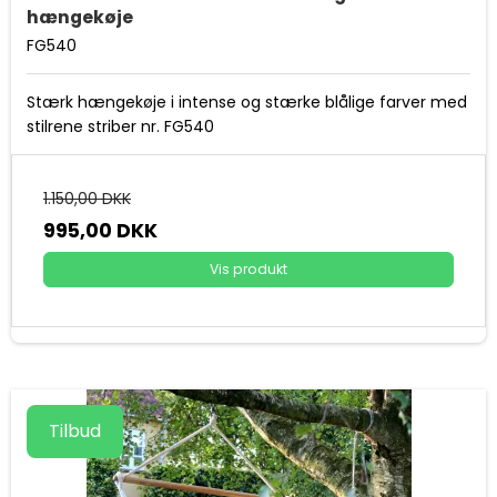
hængekøje
FG540
Stærk hængekøje i intense og stærke blålige farver med
stilrene striber nr. FG540
1.150,00 DKK
995,00 DKK
Vis produkt
Tilbud