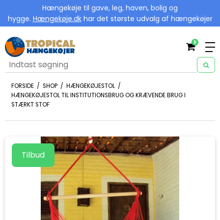
Hængekøje til gave, leg, haven, bolig og
hygge.
Hængekøje.dk
har det største udvalg af hængekøjer
0
FORSIDE
/
SHOP
/
HÆNGEKØJESTOL
/
HÆNGEKØJESTOL TIL INSTITUTIONSBRUG OG KRÆVENDE BRUG I
STÆRKT STOF
Tilbud