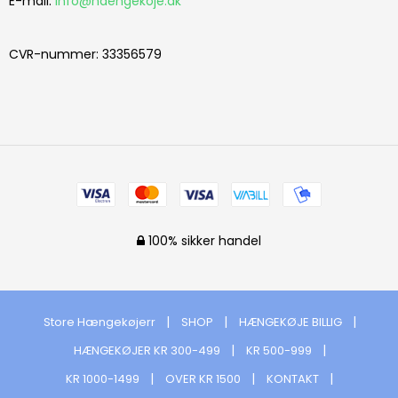
E-mail
:
info@haengekoje.dk
CVR-nummer
:
33356579
100% sikker handel
Store Hængekøjerr
SHOP
HÆNGEKØJE BILLIG
HÆNGEKØJER KR 300-499
KR 500-999
KR 1000-1499
OVER KR 1500
KONTAKT