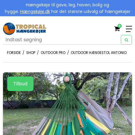
Hængekøje til gave, leg, haven, bolig og
hygge.
Hængekøje.dk
har det største udvalg af hængekøjer
0
FORSIDE
/
SHOP
/
OUTDOOR PRO
/
OUTDOOR HÆNGESTOL ANTONIO
Tilbud